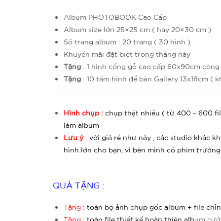
Album PHOTOBOOK Cao Cấp
Album size lớn 25×25 cm ( hay 20×30 cm )
Số trang album : 20 trang ( 30 hình )
Khuyến mãi đặt biệt trong tháng này
Tặng
: 1 hình cổng gỗ cao cấp 60x90cm công
Tặng
: 10 tấm hình để bàn
Gallery
13x18cm ( k
Hình chụp :
chụp thật nhiều ( từ 400 – 600 fi
làm album
Lưu ý
:
với giá rẻ như này , các studio khác 
hình lớn cho bạn, vì bên mình có phim trường 
QUÀ TẶNG :
Tặng :
toàn bộ ảnh chụp gốc album
+ file chỉ
Tặng :
toàn file thiết kế
hoàn thiện alb
um cướ