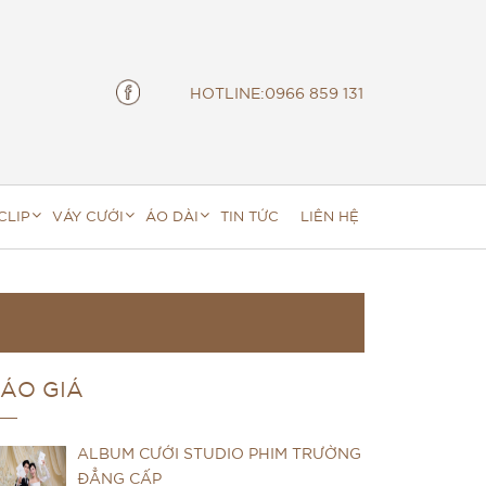
HOTLINE:
0966 859 131
CLIP
VÁY CƯỚI
ÁO DÀI
TIN TỨC
LIÊN HỆ
ÁO GIÁ
ALBUM CƯỚI STUDIO PHIM TRƯỜNG
ĐẲNG CẤP