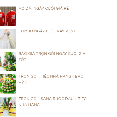
ÁO DÀI NGÀY CƯỚI GIÁ RẺ
COMBO NGÀY CƯỚI VÁY VEST
BÁO GIÁ TRỌN GÓI NGÀY CƯỚI GIÁ
TỐT
TRỌN GÓI : TIỆC NHÀ HÀNG ( BÁO
HỶ )
TRỌN GÓI : SÁNG RƯỚC DÂU + TIỆC
NHÀ HÀNG