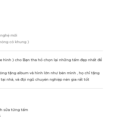
 nghệ mới
hông có khung )
le hình ) cho Bạn tha hồ chọn lại những tấm đẹp nhất để
không tặng album và hình lớn như bên mình , họ chỉ tặng
tại nhà, và đội ngũ chuyên nghiệp nên gia rất tốt
nh sửa từng tấm
i