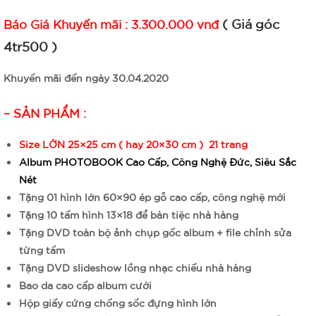
( Giá góc
Báo Giá Khuyến mãi : 3.300.000 vnđ
4tr500 )
Khuyến mãi đến ngày 30.04.2020
– SẢN PHẨM :
Size LỚN 25×25 cm ( hay 20×30 cm ) 21 trang
Album PHOTOBOOK Cao Cấp, Công Nghệ Đức, Siêu Sắc
Nét
Tặng 01 hình lớn 60×90 ép gỗ cao cấp, công nghệ mới
Tặng 10 tấm hình 13×18 để bàn tiệc nhà hàng
Tặng DVD toàn bộ ảnh chụp gốc album + file chỉnh sửa
từng tấm
Tặng DVD slideshow lồng nhạc chiếu nhà hàng
Bao da cao cấp album cưới
Hộp giấy cứng chống sốc đựng hình lớn