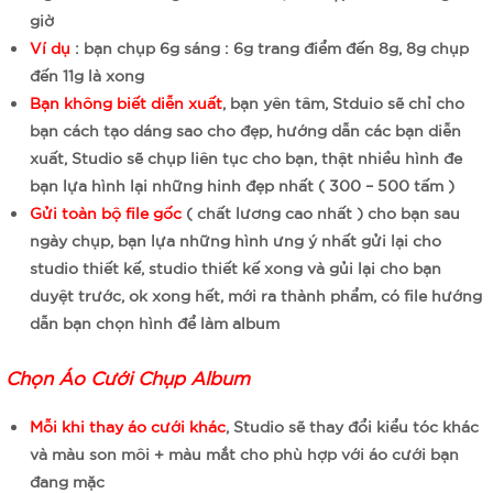
giờ
Ví dụ
: bạn chụp 6g sáng : 6g trang điểm đến 8g, 8g chụp
đến 11g là xong
Bạn không biết diễn xuất
, bạn yên tâm, Stduio sẽ chỉ cho
bạn cách tạo dáng sao cho đẹp, hướng dẫn các bạn diễn
xuất, Studio sẽ chụp liên tục cho bạn, thật nhiều hình đe
bạn lựa hình lại những hinh đẹp nhất ( 300 – 500 tấm )
Gửi toàn bộ file gốc
( chất lương cao nhất ) cho bạn sau
ngày chụp, bạn lựa những hình ưng ý nhất gửi lại cho
studio thiết kế, studio thiết kế xong và gủi lại cho bạn
duyệt trước, ok xong hết, mới ra thành phẩm, có file hướng
dẫn bạn chọn hình để làm album
Chọn Áo Cưới Chụp Album
Mỗi khi thay áo cưới khác
, Studio sẽ thay đổi kiểu tóc khác
và màu son môi + màu mắt cho phù hợp với áo cưới bạn
đang mặc