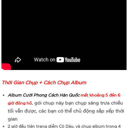
Thời Gian Chụp +
Cách Chụp Album
Album Cưới Phong Cách Hàn Quốc
mất khoảng 5 đến 6
, gói chup này bạn chụp sáng trưa chiều
giờ đồng hồ
tối vẫn được, các bạn có thể chủ động sắp xếp thời
gian
2 giờ đầu tiên trang diểm Cô Dâu, và chụp album trong 4