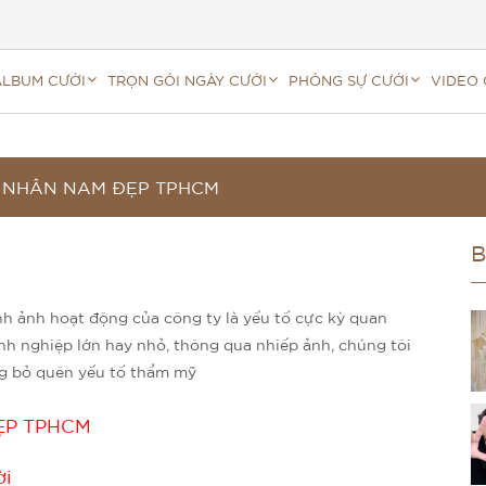
ALBUM CƯỚI
TRỌN GÓI NGÀY CƯỚI
PHÓNG SỰ CƯỚI
VIDEO 
NHÂN NAM ĐẸP TPHCM
B
nh ảnh hoạt động của công ty là yếu tố cực kỳ quan
nh nghiệp lớn hay nhỏ, thông qua nhiếp ảnh, chúng tôi
g bỏ quên yếu tố thẩm mỹ
ẸP
TPHCM
ời