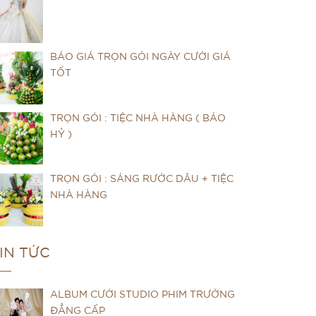
BÁO GIÁ TRỌN GÓI NGÀY CƯỚI GIÁ
TỐT
TRỌN GÓI : TIỆC NHÀ HÀNG ( BÁO
HỶ )
TRỌN GÓI : SÁNG RƯỚC DÂU + TIỆC
NHÀ HÀNG
IN TỨC
ALBUM CƯỚI STUDIO PHIM TRƯỜNG
ĐẲNG CẤP