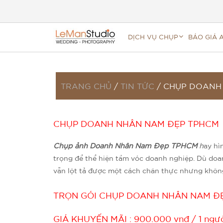
DỊCH VỤ CHỤP
BÁO GIÁ 
TRANG CHỦ
/
TIN TỨC
/
CHỤP DOANH 
CHỤP DOANH NHÂN NAM ĐẸP TPHCM
Chụp ảnh Doanh Nhân Nam Đẹp TPHCM
h
ay hì
trọng để thể hiện tầm vóc doanh nghiệp. Dù doa
vẫn lột tả được một cách chân thực nhưng khôn
TRỌN GÓI CHỤP DOANH NHÂN NAM Đ
GIÁ KHUYẾN MÃI
: 900.000 vnđ / 1 ngư