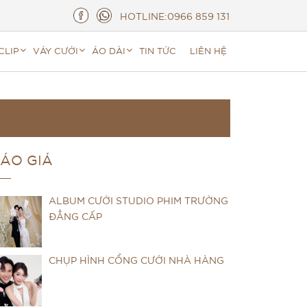
HOTLINE:
0966 859 131
CLIP
VÁY CƯỚI
ÁO DÀI
TIN TỨC
LIÊN HỆ
ÁO GIÁ
ALBUM CƯỚI STUDIO PHIM TRƯỜNG
ĐẲNG CẤP
CHỤP HÌNH CỔNG CƯỚI NHÀ HÀNG