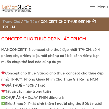
Menu
Trang Chủ
/
Tin Tức
/
CONCEPT CHO THUÊ ĐẸP NHẤT
TPHCM
CONCEPT CHO THUÊ ĐẸP NHẤT TPHCM
MANCONCEPT là
concept cho thuê đẹp nhất TPHCM
, có 4
phòng chụp riêng biệt, mỗi phòng có 1 bối cảnh riêng, bạn
muốn chụp thể loại nào cũng được
Concept cho thuê, Studio cho thuê,
concept cho thuê đẹp
nhất TPHCM
, Phòng Quay Phim Cho Thuê Giá Rẻ Tp HCM
GIÁ THUÊ = 150k / 1 giờ
Tất cả các ngày trong tuần
CHỤP ẢNH – QUAY PHIM đồng giá
Ekip 5 người, Phát sinh thêm 1 người phụ thu 50k ( người