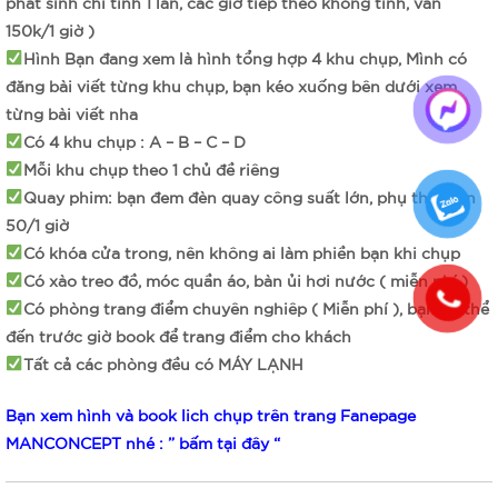
phát sinh chỉ tính 1 lần, các giờ tiếp theo không tính, vẫn
150k/1 giờ )
Hình Bạn đang xem là hình tổng hợp 4 khu chụp, Mình có
đăng bài viết từng khu chụp, bạn kéo xuống bên dưới xem
từng bài viết nha
Có 4 khu chụp : A – B – C – D
Mỗi khu chụp theo 1 chủ đề riêng
Quay phim: bạn đem đèn quay công suất lớn, phụ thu điện
50/1 giờ
Có khóa cửa trong, nên không ai làm phiền bạn khi chụp
Có xào treo đồ, móc quần áo, bàn ủi hơi nước ( miễn phí )
Có phòng trang điểm chuyên nghiêp ( Miễn phí ), bạn có thể
đến trước giờ book để trang điểm cho khách
Tất cả các phòng đều có MÁY LẠNH
Bạn xem hình và book lich chụp trên trang Fanepage
MANCONCEPT nhé : ” bấm tại đây “